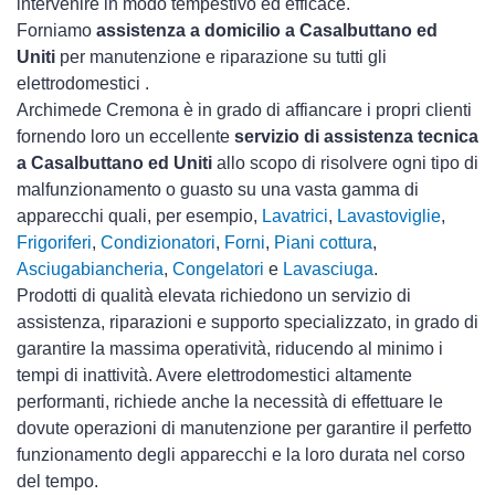
intervenire in modo tempestivo ed efficace.
Forniamo
assistenza a domicilio a Casalbuttano ed
Uniti
per manutenzione e riparazione su tutti gli
elettrodomestici .
Archimede Cremona è in grado di affiancare i propri clienti
fornendo loro un eccellente
servizio di assistenza tecnica
a Casalbuttano ed Uniti
allo scopo di risolvere ogni tipo di
malfunzionamento o guasto su una vasta gamma di
apparecchi quali, per esempio,
Lavatrici
,
Lavastoviglie
,
Frigoriferi
,
Condizionatori
,
Forni
,
Piani cottura
,
Asciugabiancheria
,
Congelatori
e
Lavasciuga
.
Prodotti di qualità elevata richiedono un servizio di
assistenza, riparazioni e supporto specializzato, in grado di
garantire la massima operatività, riducendo al minimo i
tempi di inattività. Avere elettrodomestici
altamente
performanti, richiede anche la necessità di effettuare le
dovute operazioni di manutenzione per garantire il perfetto
funzionamento degli apparecchi e la loro durata nel corso
del tempo.