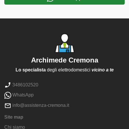
Archimede Cremona
Lo specialista
degli elettrodomestici
vicino a te
3486102520
WhatsApp
info@assistenza-cremona.it
Site map
Chi siamo