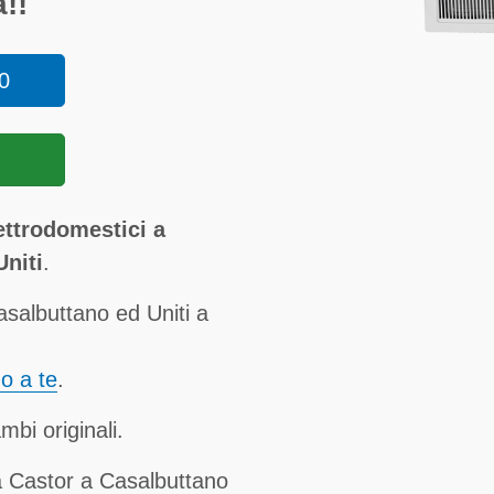
!!
0
ettrodomestici a
niti
.
salbuttano ed Uniti a
no a te
.
mbi originali.
a Castor a Casalbuttano