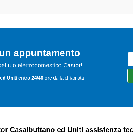
o un appuntamento
i del tuo elettrodomestico Castor!
ed Uniti entro 24/48 ore
dalla chiamata
or Casalbuttano ed Uniti assistenza te