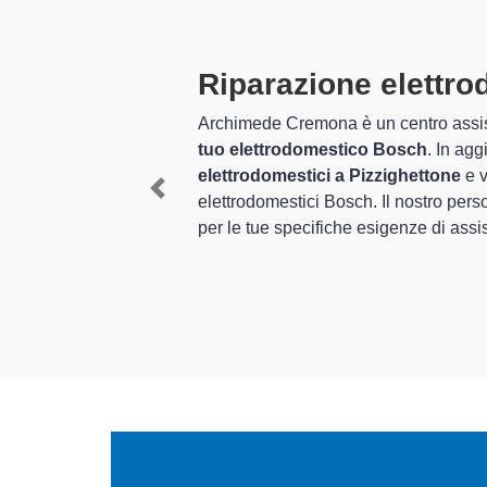
Tecnici Elettr
preparati
r la
riparazione del
e
riparazione di
I tecnici specializzati di Ar
di grandi
provincia per quel che rigua
Previous
rvizio personalizzato
rapido del corretto funziona
In più,
i tecnici Bosch speci
riparare per farli tornare pe