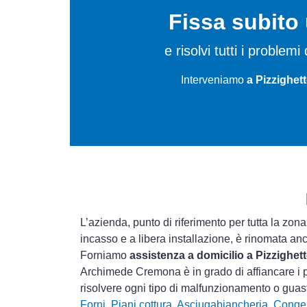
Fissa subit
e risolvi tutti i proble
Interveniamo
a Pizzighet
L’azienda, punto di riferimento per tutta la zon
incasso e a libera installazione, è rinomata an
Forniamo
assistenza a domicilio a Pizzighet
Archimede Cremona è in grado di affiancare i p
risolvere ogni tipo di malfunzionamento o gua
Forni
,
Piani cottura
,
Asciugabiancheria
,
Congel