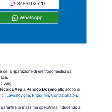
3486102520
WhatsApp
a
e della riparazione di elettrodomestici da
cace.
ici Aeg.
a tecnica Aeg a Persico Dosimo
allo scopo di
ici
,
Lavastoviglie
,
Frigoriferi
,
Condizionatori
,
i garantire la massima operatività, riducendo al