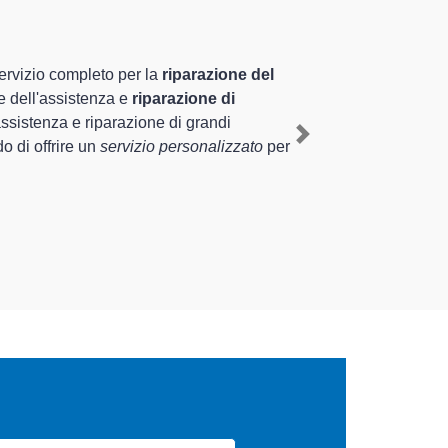
o
specializzati altamente
nza pluriennale nel territorio di Persico Dosimo e
ico Aeg a Persico Dosimo
, mediante il ripristino
Next
 di diverse tipologie sugli elettrodomestici da riparare