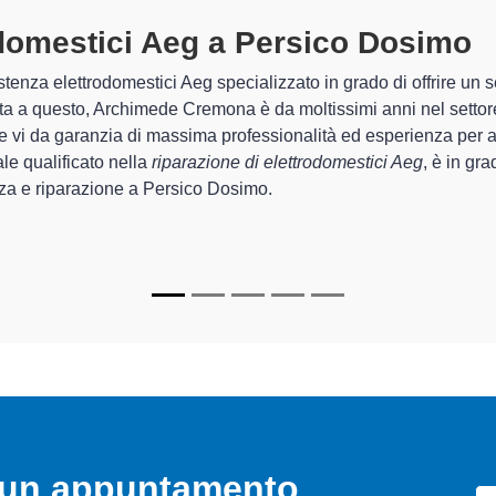
trodomestici Aeg A Persico Dosim
 Archimede Cremona sono in grado di garantire al cliente esperie
guarda la sistemazione e la
riparazione del tuo elettrodomest
onamento degli apparecchi.
alizzati
di Archimede Cremona sono in grado di fornire interventi
mente funzionanti e durare a lungo nel tempo.
o un appuntamento