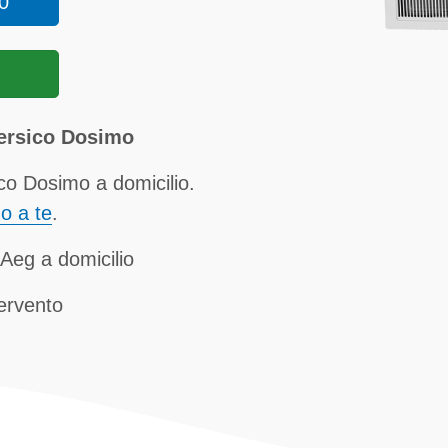
0
Persico Dosimo
co Dosimo a domicilio.
no a te
.
 Aeg a domicilio
tervento